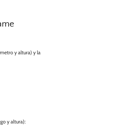
rame
etro y altura) y la
go y altura):