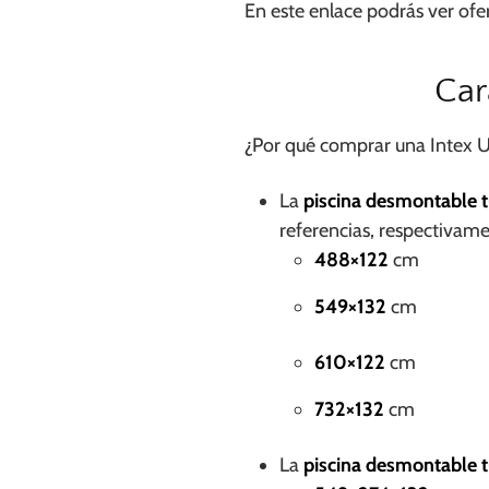
En este enlace podrás ver of
Car
¿Por qué comprar una Intex Ul
La
piscina desmontable 
referencias, respectivame
488×122
cm
549×132
cm
610×122
cm
732×132
cm
La
piscina desmontable t