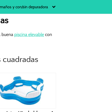
maños y con/sin depuradora
as
na buena
piscina elevable
con
s cuadradas