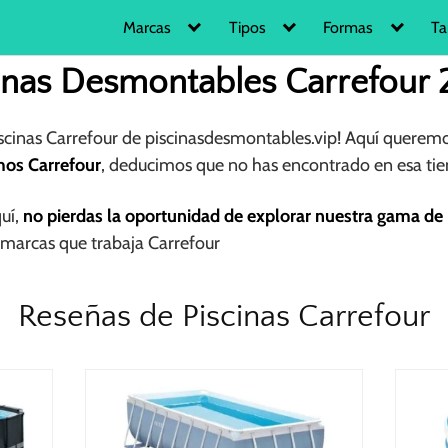
Marcas
Tipos
Formas
Ta
inas Desmontables Carrefour
iscinas Carrefour de piscinasdesmontables.vip! Aquí queremo
mos Carrefour
, deducimos que no has encontrado en esa tie
quí,
no pierdas la oportunidad de explorar nuestra gama de 
marcas que trabaja Carrefour
Reseñas de Piscinas Carrefour