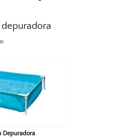
n depuradora
o:
in Depuradora