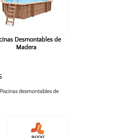
scinas Desmontables de
Madera
s
. Piscinas desmontables de